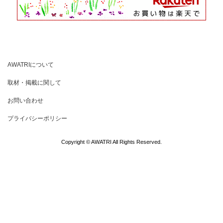
AWATRIについて
取材・掲載に関して
お問い合わせ
プライバシーポリシー
Copyright © AWATRI All Rights Reserved.