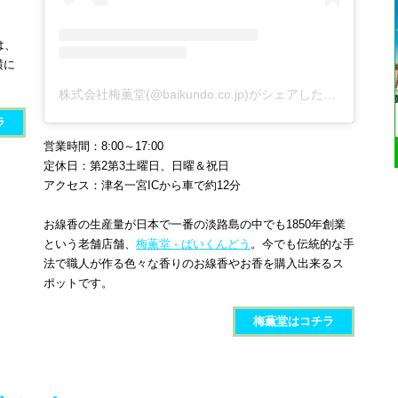
は、
横に
株式会社梅薫堂(@baikundo.co.jp)がシェアした投稿
ラ
営業時間：8:00～17:00
定休日：第2第3土曜日、日曜＆祝日
アクセス：津名一宮ICから車で約12分
お線香の生産量が日本で一番の淡路島の中でも1850年創業
という老舗店舗、
梅薫堂 - ばいくんどう
。今でも伝統的な手
法で職人が作る色々な香りのお線香やお香を購入出来るス
ポットです。
梅薫堂​​​はコチラ