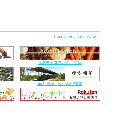
Special Features of Awaji
淡路島人気マルシェ特集
禅坊 靖寧 - せいねい特集