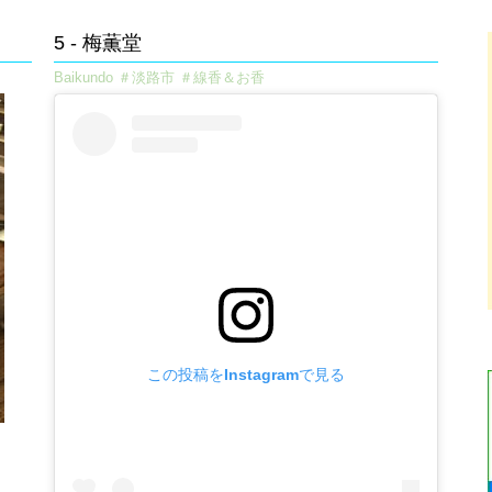
5 - 梅薫堂​
Baikundo ＃淡路市 ＃線香＆お香
この投稿をInstagramで見る