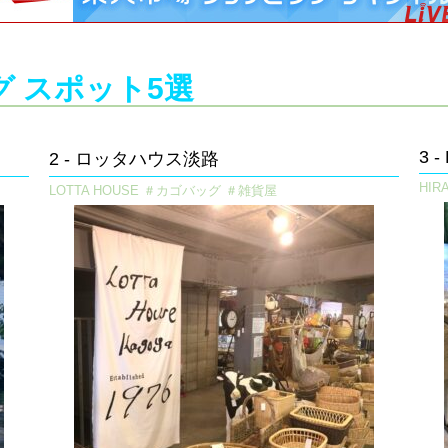
 スポット5選​
3 
2 - ロッタハウス淡路​
HI
LOTTA HOUSE ＃カゴバッグ ＃雑貨屋