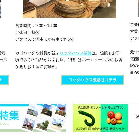
営業時
営業時間：9:00～18:00
営業
定休日：無休
アク
アクセス：洲本ICから車で約5分
元牛
囲気
カゴバッグや雑貨が並ぶ
ロッタハウス淡路
は、値段もお手
堪能
テージ
頃で多くの商品が並ぶお店。1階にはバームクーヘンのお店
家の
がありお土産にお勧め。
事が
ラ
ロッタハウス淡路​​はコチラ