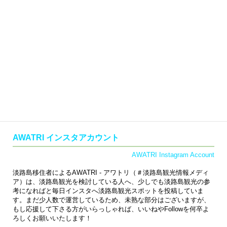
SNSで#淡路島グルメをチェック
Check in Social Media
インスタで＃検索
TikTokで＃検索
X（旧Twitter）で＃検
索
AWATRI インスタアカウント
AWATRI Instagram Account
淡路島移住者によるAWATRI - アワトリ（＃淡路島観光情報メディ
ア）は、淡路島観光を検討している人へ、少しでも淡路島観光の参
考になればと毎日インスタへ淡路島観光スポットを投稿していま
す。まだ少人数で運営しているため、未熟な部分はございますが、
もし応援して下さる方がいらっしゃれば、いいねやFollowを何卒よ
ろしくお願いいたします！