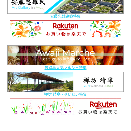
安藤忠雄建築特集
淡路島人気マルシェ特集
禅坊 靖寧 - せいねい特集