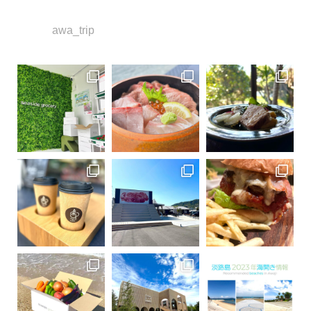
awa_trip