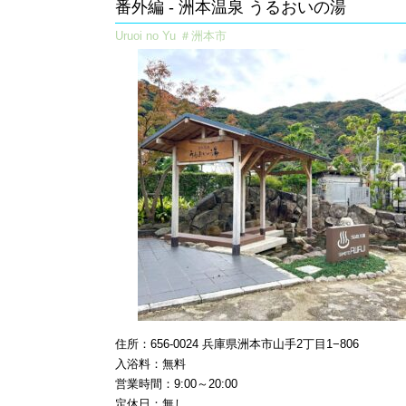
番外編 - 洲本温泉 うるおいの湯​
Uruoi no Yu ＃洲本市
住所：656-0024 兵庫県洲本市山手2丁目1−806
入浴料：無料
営業時間：9:00～20:00
定休日：無し