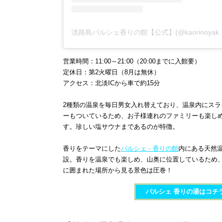
淡路島パルシェ香りの館【公式】(
営業時間：11:00～21:00（20:00までに入館要）
定休日：第2火曜日（8月は無休）
アクセス：北淡ICから車で約15分
2種類の温泉を毎日男女入れ替えており、温泉内にスラ
ーもついているため、お子様連れのファミリーも楽し
す。珍しい塩サウナまであるのが特徴。
香りをテーマにした
パルシェ - 香りの館
内にある天然
設。香りを温泉でも楽しめ、山奥に位置しているため
に囲まれた場所から見る景色は圧巻！
パルシェ 香りの湯​​​​はコチ