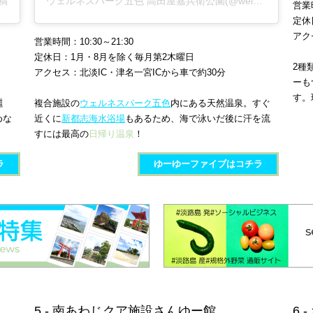
投稿
ウェルネスパーク五色 高田屋嘉兵衛公園(@welnesspark_official)がシェアした投稿
営業時
定休
アク
営業時間：10:30～21:30
定休日：1月・8月を除く毎月第2木曜日
2種
アクセス：北淡IC・津名一宮ICから車で約30分
ーも
す。
麗
複合施設の
ウェルネスパーク五色
内にある天然温泉。すぐ
めな
近くに
新都志海水浴場
もあるため、海で泳いだ後に汗を流
すには最高の
日帰り温泉
！
ラ
ゆーゆーファイブ​​はコチラ
5 - 南あわじクア施設さんゆー館​
6 