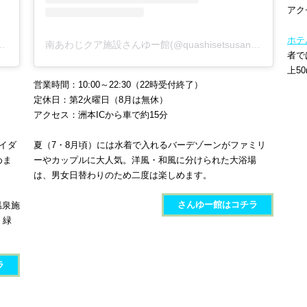
アク
ホテ
@kaorinoyakata)がシェアした投稿
南あわじクア施設さんゆー館(@quashisetsusanyukan)がシェアした投稿
者で
上5
営業時間：10:00～22:30（22時受付終了）
定休日：第2火曜日（8月は無休）
アクセス：洲本ICから車で約15分
イダ
夏（7・8月頃）には水着で入れるバーデゾーンがファミリ
めま
ーやカップルに大人気。洋風・和風に分けられた大浴場
は、男女日替わりのため二度は楽しめます。
さんゆー館​​​はコチラ
温泉施
、緑
ラ