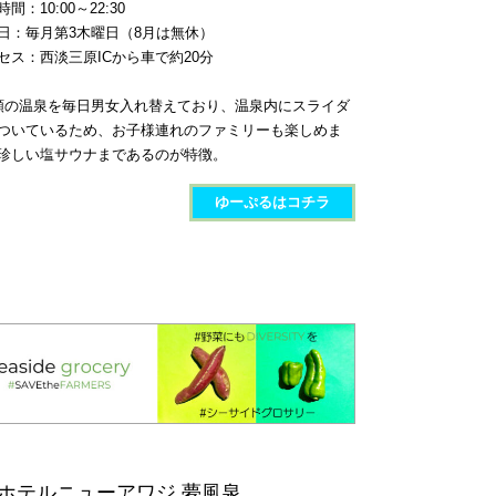
間：10:00～22:30
日：毎月第3木曜日（8月は無休）
セス：西淡三原ICから車で約20分
類の温泉を毎日男女入れ替えており、温泉内にスライダ
ついているため、お子様連れのファミリーも楽しめま
珍しい塩サウナまであるのが特徴。
ゆーぷる​はコチラ
- ホテルニューアワジ 夢風泉​