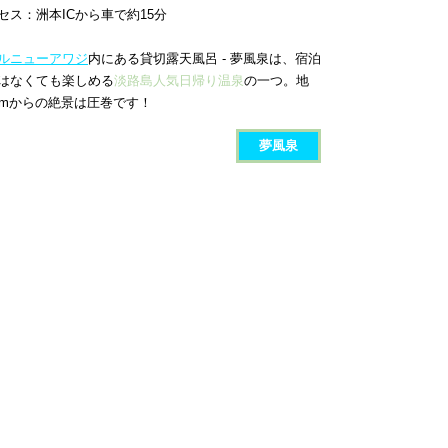
セス：洲本ICから車で約15分
ルニューアワジ
内にある貸切露天風呂 - 夢風泉は、宿泊
はなくても楽しめる
淡路島人気日帰り温泉
の一つ。地
0mからの絶景は圧巻です！
夢風泉​