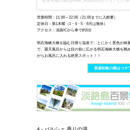
美湯 松帆の郷(@view_matsuho)がシェアした
営業時間：11:00～22:00（21:00までに入館要）
定休日：第1木曜（1・4・5・8月は無休）
アクセス：淡路ICから車で約5分
明石海峡大橋を臨む日帰り温泉で、とにかく景色が綺
で、露天風呂からは目の前に広がる明石海峡大橋を眺
がらお風呂に入れる絶景スポット！！
美湯松帆の郷​​​はコチ
4 - パルシェ 香りの湯​