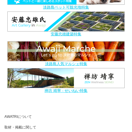
淡路島ペット可観光地特集
安藤忠雄建築特集
淡路島人気マルシェ特集
禅坊 靖寧 - せいねい特集
AWATRIについて
取材・掲載に関して