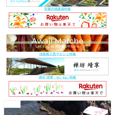
安藤忠雄建築特集
淡路島人気マルシェ特集
禅坊 靖寧 - せいねい特集
前の記事